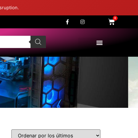
sruption.
0