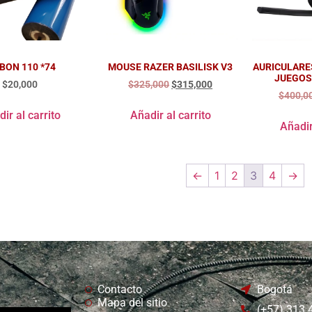
BON 110 *74
MOUSE RAZER BASILISK V3
AURICULARE
JUEGOS
$
20,000
$
325,000
$
315,000
$
400,0
ir al carrito
Añadir al carrito
Añadir
←
1
2
3
4
→
Contacto
Bogotá
Mapa del sitio
(+57) 313