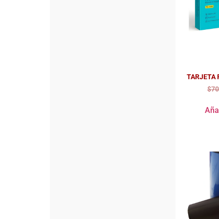
TARJETA 
$
70
Añad