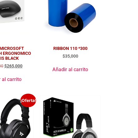
MICROSOFT
RIBBON 110 *300
H ERGONOMICO
$
35,000
IS BLACK
00
$
265,000
Añadir al carrito
 al carrito
¡Oferta!