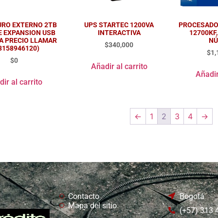
URO EXTERNO 2TB
UPS STARTEC 1200VA
PROCESADOR
E EXPANSION USB
INTERACTIVA
12700KF
RA PRECIO LLAMAR
NÚ
$
340,000
3158946120)
$
1,
$
0
Añadir al carrito
Añadir
ir al carrito
←
1
2
3
4
→
Contacto
Bogotá
Mapa del sitio
(+57) 313