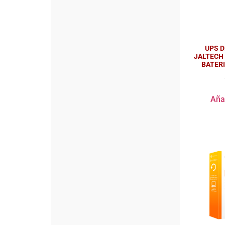
UPS D
JALTECH
BATER
Añad