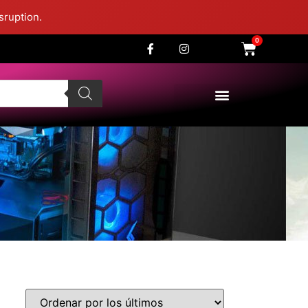
sruption.
0