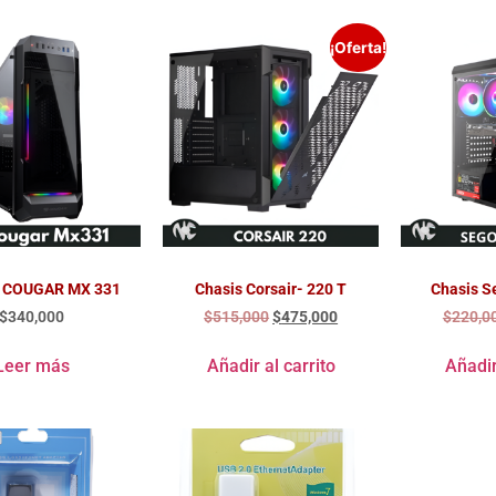
¡Oferta!
 COUGAR MX 331
Chasis Corsair- 220 T
Chasis S
$
340,000
$
515,000
$
475,000
$
220,0
Leer más
Añadir al carrito
Añadir