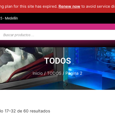
g plan for this site has expired.
Renew now
to avoid service di
 - Medellín
TODOS
Inicio
/
TODOS
/ Página 2
o 17–32 de 60 resultados