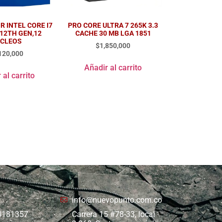
 INTEL CORE I7
PRO CORE ULTRA 7 265K 3.3
,12TH GEN,12
CACHE 30 MB LGA 1851
CLEOS
$
1,850,000
120,000
Añadir al carrito
 al carrito
info@nuevopunto.com.co
 4181357
Carrera 15 #78-33, local