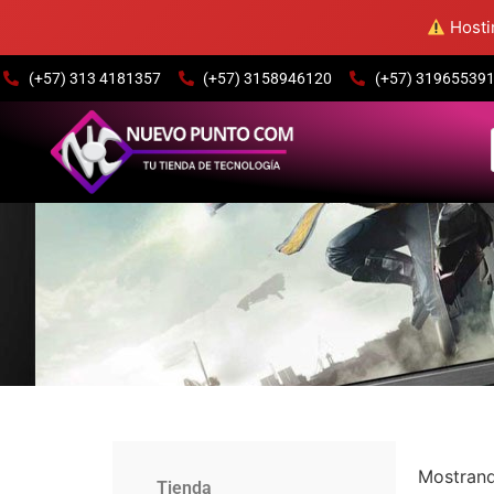
Hostin
(+57) 313 4181357
(+57) 3158946120
(+57) 3196553915
Mostrand
Tienda