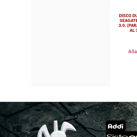
DISCO D
SEAGAT
3.0. (PA
AL 
Añad