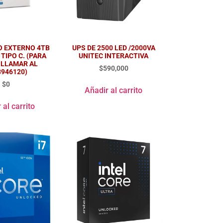
O EXTERNO 4TB
UPS DE 2500 LED /2000VA
 TIPO C. (PARA
UNITEC INTERACTIVA
 LLAMAR AL
$
590,000
8946120)
$
0
Añadir al carrito
 al carrito