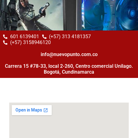
601 6139401
(+57) 313 4181357
(+57) 3158946120
info@nuevopunto.com.co
Carrera 15 #78-33, local 2-260, Centro comercial Unilago.
Bogotá, Cundinamarca