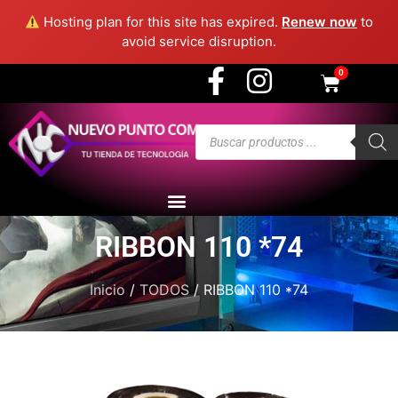
3915 - Medellín
Hosting plan for this site has expired.
Renew now
to
avoid service disruption.
0
RIBBON 110 *74
Inicio
/
TODOS
/ RIBBON 110 *74