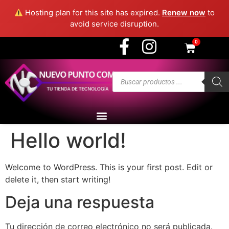
3915 - Medellín
Hosting plan for this site has expired.
Renew now
to
avoid service disruption.
0
Hello world!
Welcome to WordPress. This is your first post. Edit or
delete it, then start writing!
Deja una respuesta
Tu dirección de correo electrónico no será publicada.