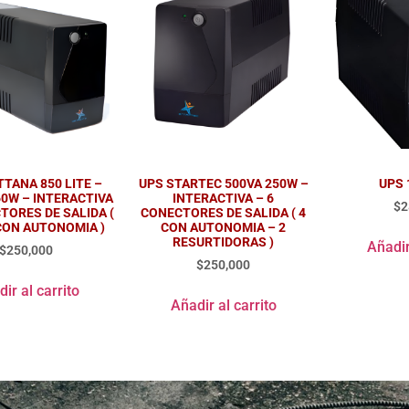
TANA 850 LITE –
UPS STARTEC 500VA 250W –
UPS 
60W – INTERACTIVA
INTERACTIVA – 6
$
2
TORES DE SALIDA (
CONECTORES DE SALIDA ( 4
CON AUTONOMIA )
CON AUTONOMIA – 2
RESURTIDORAS )
Añadir
$
250,000
$
250,000
ir al carrito
Añadir al carrito