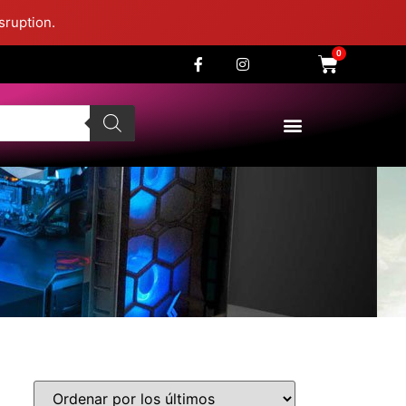
sruption.
0