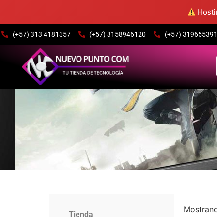
Hostin
(+57) 313 4181357
(+57) 3158946120
(+57) 3196553915
Mostrand
Tienda