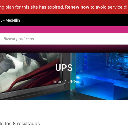
g plan for this site has expired.
Renew now
to avoid service di
 - Medellín
UPS
Inicio
/ UPS
o los 8 resultados