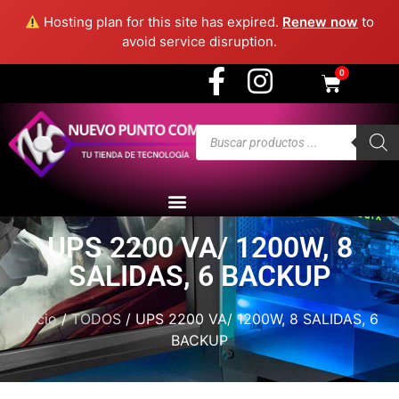
3915 - Medellín
Hosting plan for this site has expired.
Renew now
to
avoid service disruption.
0
UPS 2200 VA/ 1200W, 8
SALIDAS, 6 BACKUP
Inicio
/
TODOS
/ UPS 2200 VA/ 1200W, 8 SALIDAS, 6
BACKUP