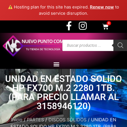
3915 - Medellín
Hosting plan for this site has expired.
Renew now
to
avoid service disruption.
0
UNIDAD EN ESTADO SOLIDO
HP FX700 M.2 2280 1TB.
(PARA PRECIO LLAMAR AL
3158946120)
Inicio
/
PARTES
/
DISCOS SÓLIDOS
/ UNIDAD EN
ESTADO SOLIDO HP FX700 M.2 2280 1TB. (PARA