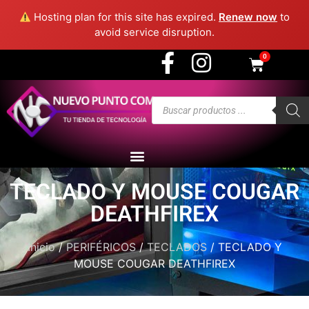
3915 - Medellín
Hosting plan for this site has expired.
Renew now
to
avoid service disruption.
0
TECLADO Y MOUSE COUGAR
DEATHFIREX
Inicio
/
PERIFÉRICOS
/
TECLADOS
/ TECLADO Y
MOUSE COUGAR DEATHFIREX