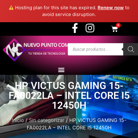
3915 - Medellín
Hosting plan for this site has expired.
Renew now
to
avoid service disruption.
0
HP VICTUS GAMING 15-
FA0022LA – INTEL CORE I5
12450H
Inicio
/
Sin categorizar
/ HP VICTUS GAMING 15-
FA0022LA – INTEL CORE I5 12450H