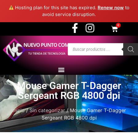
3915 - Medellín
Hosting plan for this site has expired.
Renew now
to
avoid service disruption.
0
Mouse Gamer T-Dagger
Sergeant RGB 4800 dpi
Inicio
/
Sin categorizar
/ Mouse Gamer T-Dagger
Sergeant RGB 4800 dpi