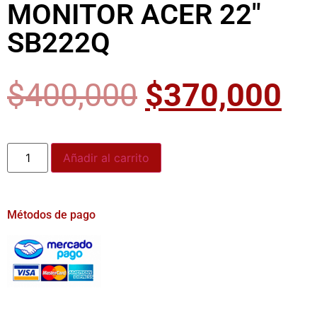
MONITOR ACER 22″
SB222Q
$
400,000
$
370,000
Añadir al carrito
Métodos de pago