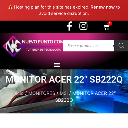
3915 - Medellín
Hosting plan for this site has expired.
Renew now
to
avoid service disruption.
0
MONITOR ACER 22″ SB222Q
Inicio
/
MONITORES
/
MSI
/ MONITOR ACER 22″
SB222Q