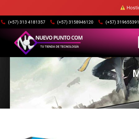
Hostin
(+57) 313 4181357
(+57) 3158946120
(+57) 3196553915
M
Inic