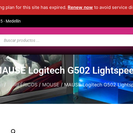
g plan for this site has expired.
Renew now
to avoid service di
 - Medellín
AUSE Logitech G502 Lightspe
io
/
PERIFÉRICOS
/
MOUSE
/ MAUSE Logitech G502 Lights