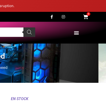
sruption.
0
ed
peed
EN STOCK