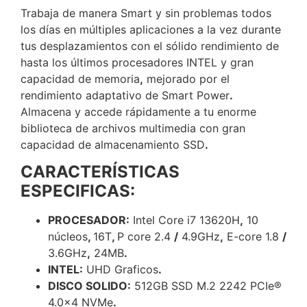
Trabaja de manera Smart y sin problemas todos
los días en múltiples aplicaciones a la vez durante
tus desplazamientos con el sólido rendimiento de
hasta los últimos procesadores INTEL y gran
capacidad de memoria
,
mejorado por el
rendimiento adaptativo de Smart Power
.
Almacena y accede rápidamente a tu enorme
biblioteca de archivos multimedia con gran
capacidad de almacenamiento SSD
.
CARACTERÍSTICAS
ESPECIFICAS:
PROCESADOR:
Intel Core i7 13620H
,
10
núcleos
,
16T
,
P core 2.4
/
4.9GHz
,
E-core 1.8
/
3.6GHz
,
24MB
.
INTEL:
UHD Graficos
.
DISCO SOLIDO:
512GB SSD M.2 2242 PCIe®
4.0×4 NVMe
.