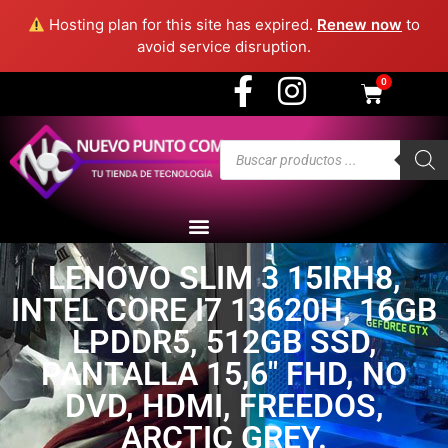
3915 - Medellín
Hosting plan for this site has expired.
Renew now
to
avoid service disruption.
0
LENOVO SLIM 3 15IRH8,
INTEL CORE I7 13620H, 16GB
LPDDR5, 512GB SSD,
PANTALLA 15,6″ FHD, NO
DVD, HDMI, FREEDOS,
ARCTIC GREY.