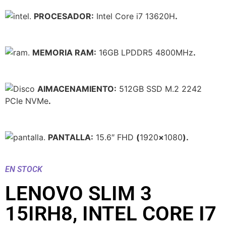
PROCESADOR:
Intel Core i7 13620H
.
MEMORIA RAM:
16GB LPDDR5 4800MHz
.
AlMACENAMIENTO:
512GB SSD M.2 2242
PCIe NVMe
.
PANTALLA:
15.6″ FHD
(
1920
×
1080
).
EN STOCK
LENOVO SLIM 3
15IRH8, INTEL CORE I7