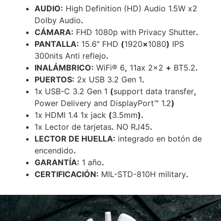
AUDIO:
High Definition (HD) Audio 1.5W x2
Dolby Audio
.
CÁMARA:
FHD 1080p with Privacy Shutter
.
PANTALLA:
15.6″ FHD
(
1920
×
1080
)
IPS
300nits Anti reflejo
.
INALÁMBRICO:
WiFi® 6
,
11ax 2×2
+
BT5.2
.
PUERTOS:
2x USB 3.2 Gen 1
.
1x USB-C 3.2 Gen 1
(
support data transfer
,
Power Delivery and DisplayPort™ 1.2
)
1x HDMI 1.4 1x jack
(
3.5mm
).
1x Lector de tarjetas
.
NO RJ45
.
LECTOR DE HUELLA:
integrado en botón de
encendido
.
GARANTÍA:
1 año
.
CERTIFICACIÓN:
MIL-STD-810H military
.