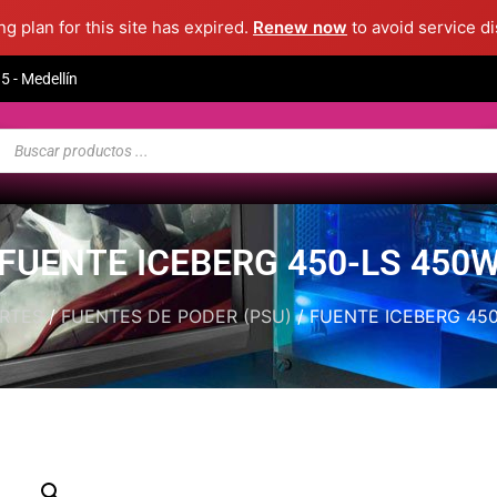
g plan for this site has expired.
Renew now
to avoid service di
 - Medellín
FUENTE ICEBERG 450-LS 450
RTES
/
FUENTES DE PODER (PSU)
/ FUENTE ICEBERG 45