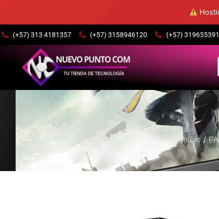
Hostin
(+57) 313 4181357
(+57) 3158946120
(+57) 3196553915
Inicio
/
PA