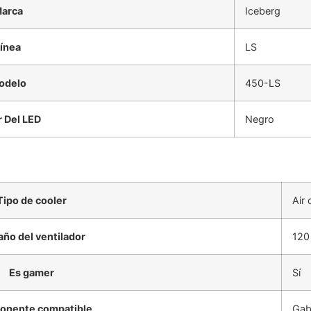
arca
Iceberg
ínea
LS
odelo
450-LS
r Del LED
Negro
Tipo de cooler
Air 
ño del ventilador
12
Es gamer
Sí
nente compatible
Gab