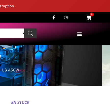
sruption.
0
W
0-LS 450W
EN STOCK