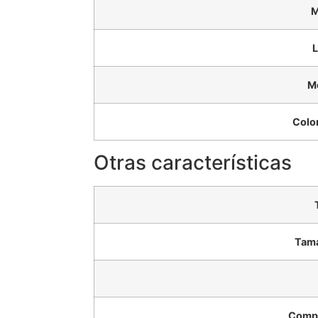
M
L
M
Colo
Otras características
Tama
Compo