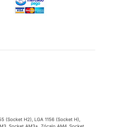
55 (Socket H2), LGA 1156 (Socket H),
AM3, Socket AM3+, Zócalo AM4, Socket