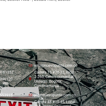
info@nuevopunto.com.co
 4181357
Carrera 15 #78-33, local
2-260, Centro comercial
8946120
Unilago. Bogotá,
Cundinamarca
jns@nuevopunto.com.co
6553915
Carrera 48 #10-45, Local