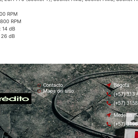
 800 RPM
 1800 RPM
: 14 dB
: 26 dB
Contacto
Bogotá
Mapa del sitio
(+57) 313
(+57) 315
Medellín
(+57) 319