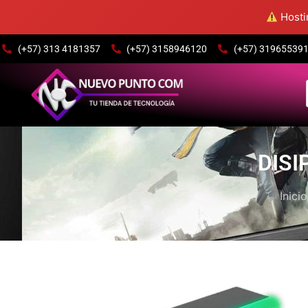
Hostin
(+57) 313 4181357
(+57) 3158946120
(+57) 3196553915
DISI
Inicio