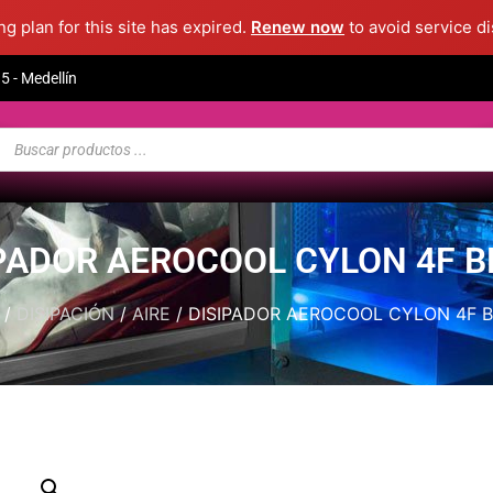
g plan for this site has expired.
Renew now
to avoid service di
 - Medellín
PADOR AEROCOOL CYLON 4F 
/
DISIPACIÓN
/
AIRE
/ DISIPADOR AEROCOOL CYLON 4F 