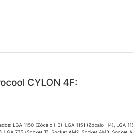
rocool CYLON 4F:
dos: LGA 1150 (Zócalo H3), LGA 1151 (Zócalo H4), LGA 11
6, LGA 775 (Socket T), Socket AM2, Socket AM3, Socket 