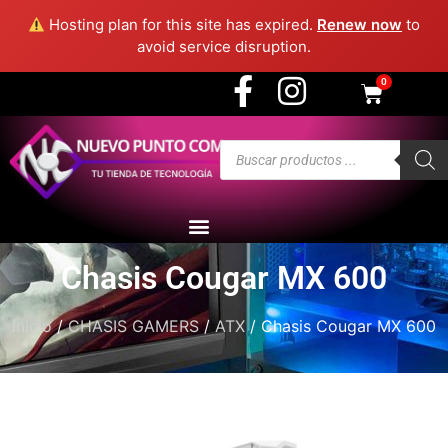
3915 - Medellín
Hosting plan for this site has expired.
Renew now
to
avoid service disruption.
0
Chasis Cougar MX 600
Inicio
/
CHASIS GAMERS
/
ATX
/ Chasis Cougar MX 600