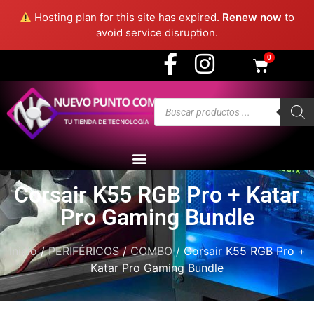
3915 - Medellín
Hosting plan for this site has expired.
Renew now
to
avoid service disruption.
0
Corsair K55 RGB Pro + Katar
Pro Gaming Bundle
Inicio
/
PERIFÉRICOS
/
COMBO
/ Corsair K55 RGB Pro +
Katar Pro Gaming Bundle