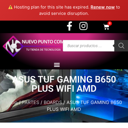
3915 - Medellín
Hosting plan for this site has expired.
Renew now
to
avoid service disruption.
0
ASUS TUF GAMING B650
PLUS WIFI AMD
Inicio
/
PARTES
/
BOARDS
/ ASUS TUF GAMING B650
PLUS WIFI AMD