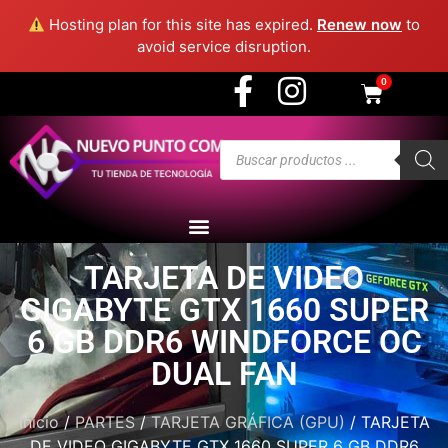
3915 - Medellín
Hosting plan for this site has expired.
Renew now
to
avoid service disruption.
0
TARJETA DE VIDEO
GIGABYTE GTX 1660 SUPER
6 GB DDR6 WINDFORCE OC
DUAL FAN
Inicio
/
PARTES
/
TARJETA GRÁFICA (GPU)
/ TARJETA
DE VIDEO GIGABYTE GTX 1660 SUPER 6 GB DDR6