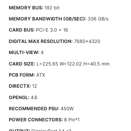
MEMORY BUS:
192 bit
MEMORY BANDWIDTH (GB/SEC):
336 GB/s
CARD BUS:
PCI-E 3.0 x 16
DIGITAL MAX RESOLUTION:
7680×4320
MULTI-VIEW:
4
CARD SIZE:
L=225.65 W=122.02 H=40.5 mm
PCB FORM:
ATX
DIRECTX:
12
OPENGL:
4.6
RECOMMENDED PSU:
450W
POWER CONNECTORS:
8 Pin*1
OUTPUT:
DisplayPort 1.4 *3