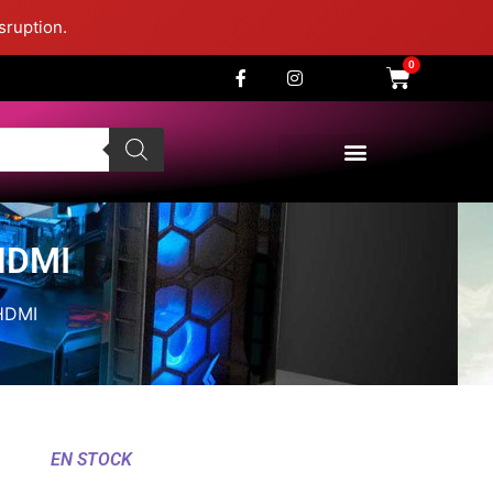
sruption.
0
HDMI
HDMI
EN STOCK