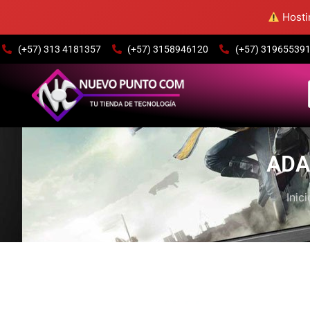
Hostin
(+57) 313 4181357
(+57) 3158946120
(+57) 3196553915
ADA
Inici