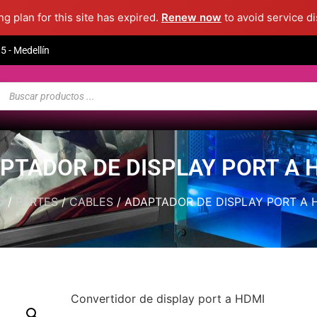
g plan for this site has expired.
Renew now
to avoid service di
 - Medellín
PTADOR DE DISPLAY PORT A 
o
/
PARTES
/
CABLES
/ ADAPTADOR DE DISPLAY PORT A 
Convertidor de display port a HDMI