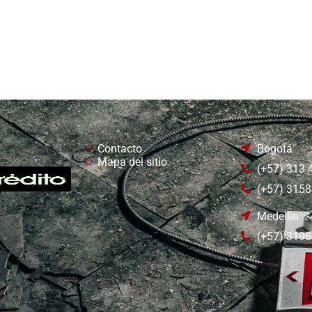
Contacto
Bogotá
Mapa del sitio
(+57) 313
(+57) 315
Medellín
(+57) 319