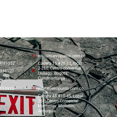
info@nuevopunto.com.co
 4181357
Carrera 15 #78-33, local
2-260, Centro comercial
8946120
Unilago. Bogotá,
Cundinamarca
jns@nuevopunto.com.co
6553915
Carrera 48 #10-45, Local
261, Centro Comercial
Monterrey. Medellín,
Antioquia